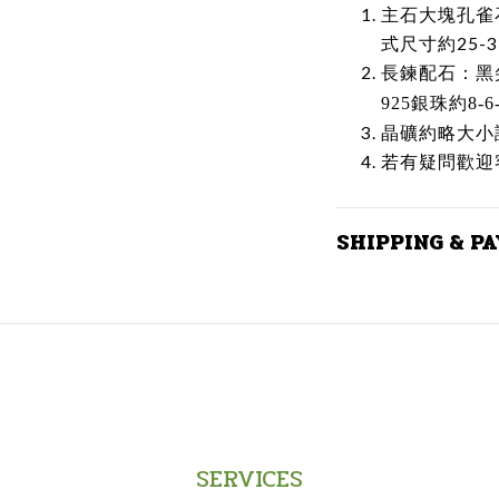
主石大塊孔雀
式尺寸約25-
長鍊配石：黑
925銀珠約8-6
晶礦約略大小
若有疑問歡迎
SHIPPING & P
SERVICES