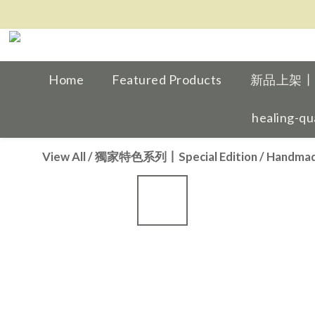
Home
Featured Products
新品上架丨Ne
healing-qu
View All
/
獨家特色系列丨Special Edition
/
Handmad