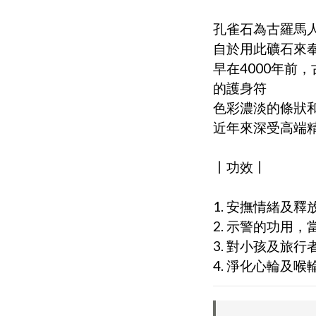
孔雀石為古羅馬
自於用此礦石來
早在4000年前
的護身符
色彩濃淡的條狀
近年來深受高端
丨功效丨
1. 安撫情緒及
2. 示警的功用
3. 對小孩及旅行
4. 淨化心輪及喉