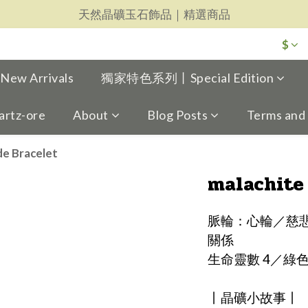
天然晶礦玉石飾品｜精選商品
天然晶礦玉石飾品｜精選商品
每一件都用心｜新品上架
$
天然晶礦玉石飾品｜精選商品
w Arrivals
獨家特色系列丨Special Edition
artz-ore
About
Blog Posts
Terms and
e Bracelet
malachite
脈輪：心輪／慈
關係
生命靈數 4／綠
丨晶礦小故事丨