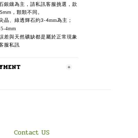
石銀鑲為主，請私訊客服挑選，款
35mm，顆顆不同。
3-4
尖晶、綠透輝石約
mm
為主；
-5-4mm
誤差與天然礦缺都是屬於正常現象
客服私訊
AYMENT
Contact US