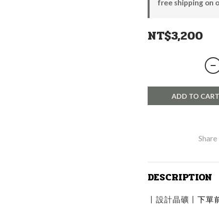
free shipping on 
NT$3,200
ADD TO CAR
Share
DESCRIPTION
下單
丨
設計晶礦
丨