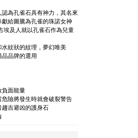
人認為孔雀石具有神力，其名來
奉獻給圖騰為孔雀的珠諾女神
，古埃及人就以孔雀石作為兒童
和水紋狀的紋理，夢幻唯美
精品品牌的選用
釋放負面能量
，當危險將發生時就會破裂警告
者趨吉避凶的護身石 
輪