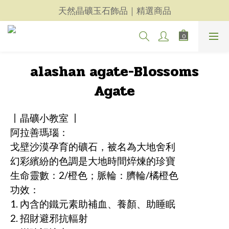
天然晶礦玉石飾品｜精選商品
天然晶礦玉石飾品｜精選商品
每一件都用心｜新品上架
天然晶礦玉石飾品｜精選商品
alashan agate-Blossoms
Agate
丨晶礦小教室 丨
阿拉善瑪瑙：
戈壁沙漠孕育的礦石，被名為大地舍利
幻彩繽紛的色調是大地時間焠煉的珍寶
生命靈數：2/橙色；脈輪：臍輪/橘橙色
功效：
1. 內含的鐵元素助補血、養顏、助睡眠
2. 招財避邪抗輻射