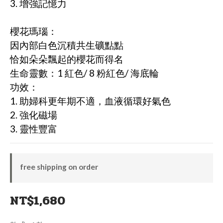
3. 增強記憶力
櫻花瑪瑙：
因內部白色沉積共生礦點點
恰如朵朵飄起的櫻花而得名
生命靈數：1 紅色/ 8 粉紅色/ 海底輪
功效：
1. 助婦科更年期不適，血液循環好氣色
2. 強化磁場
3. 靈性豐富
free shipping on order
NT$1,680