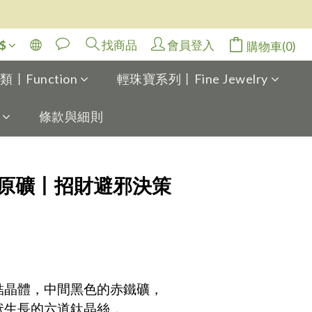
$
找商品
會員登入
購物車(0)
Function
輕珠寶系列丨Fine Jewelry
條款與細則
立即購買
原礦丨招財避邪決策
丨
結晶體，中間黑色的赤鐵礦，
狀生長的六道鈦晶絲，