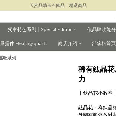
天然晶礦玉石飾品｜精選商品
天然晶礦玉石飾品｜精選商品
每一件都用心｜新品上架
天然晶礦玉石飾品｜精選商品
獨家特色系列丨Special Edition
依晶礦功能分類丨
 Healing-quartz
商店介紹
部落格首頁
 財運旺系列
稀有鈦晶花
力
丨鈦晶花小教室
鈦晶花：為鈦晶
外圍有向外放射