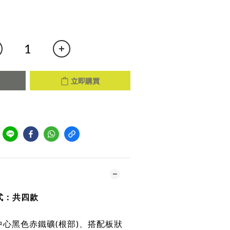
立即購買
到
式：共四款
中心黑色赤鐵礦(根部)、搭配板狀