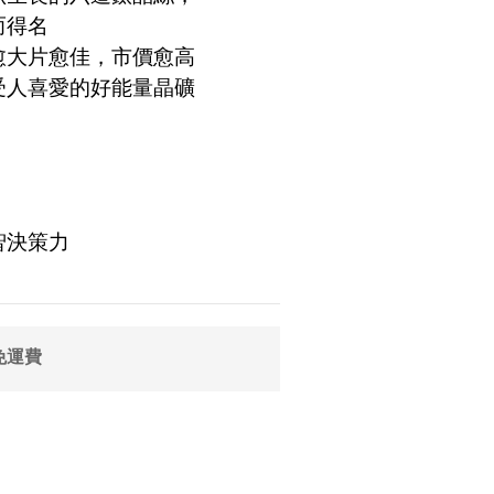
而得名
愈大片愈佳，市價愈高
受人喜愛的好能量晶礦
智決策力
免運費