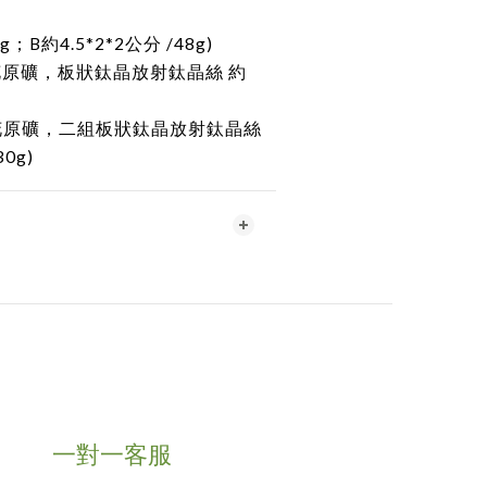
g；B約4.5*2*2公分 /48g)
原礦，板狀鈦晶放射鈦晶絲 約
花原礦，二組板狀鈦晶放射鈦晶絲
30g)
一對一客服