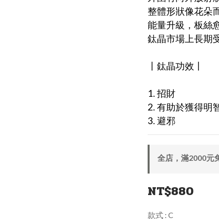
整體形狀像花朵
能量升級，板絲
鈦晶市場上長期
丨鈦晶功效丨
1. 招財
2. 有助於獲得明
3. 避邪
全店，滿2000元
NT$880
款式
: C