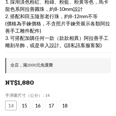
1. 採用淡色粉紅、粉綠、粉藍、粉黃等色，馬卡
龍色系阿拉善圓珠，約8-10mm設計
2. 搭配和田玉隨形老行珠，約8-12mm不等
(價格為手鍊價格，不含照片手鍊旁展示各類阿拉
善手工雕件配件)
3. 可搭配加購任何一款（款款相異）阿拉善手工
雕刻吊飾，或是串入設計。(請私訊客服客製)
全店，滿2000元免運費
NT$1,880
手淨圍尺寸（公分）
: 14
14
15
16
17
18