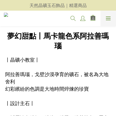
天然晶礦玉石飾品｜精選商品
天然晶礦玉石飾品｜精選商品
每一件都用心｜新品上架
天然晶礦玉石飾品｜精選商品
夢幻甜點丨馬卡龍色系阿拉善瑪
瑙
丨晶礦小教室丨
阿拉善瑪瑙，戈壁沙漠孕育的礦石，被名為大地
舍利
幻彩繽紛的色調是大地時間焠煉的珍寶
丨設計主石丨