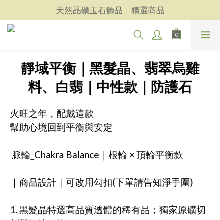
天然晶礦玉石飾品｜精選商品
天然晶礦玉石飾品｜精選商品
每一件都用心｜新品上架
天然晶礦玉石飾品｜精選商品
靜域平衡｜黑髮晶、翡翠烏雞
料、白翡｜中性款｜防護石
火旺之年，配戴這款
幫助心境回到平衡與安定
 脈輪_Chakra Balance｜根輪 × 頂輪平衡款
｜商品設計｜可改用勾扣(下單請告知淨手圍)
1. 黑髮晶特選高品質透體的稀有品；獨家原礦切