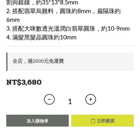
割與銀鑲，約35*13*8.5mm
2. 搭配翡翠烏雞料，圓珠約8mm，扁隔珠約
6mm
3. 搭配大咪數透光溫潤白翡翠圓珠，約10-9mm
4. 滿髮黑髮晶圓珠約10mm
全店，滿2000元免運費
NT$3,680
加入購物車
立即購買