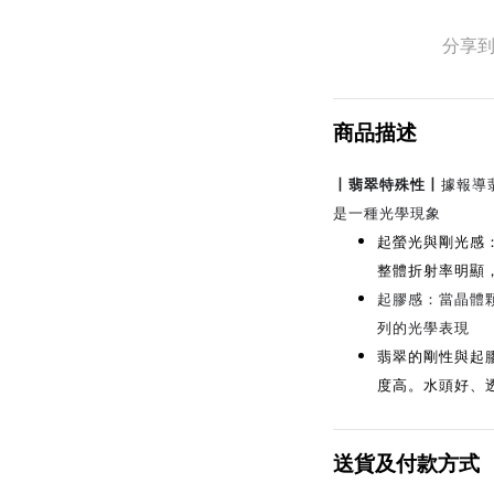
分享
商品描述
丨
翡翠特殊性
丨
據報導
是一種光學現象
起螢光與剛光感
整體折射率明顯
起膠感：當晶體
列的光學表現
翡翠的剛性與起
度高。水頭好、
送貨及付款方式