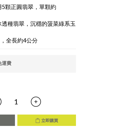
使用5顆正圓翡翠，單顆約
，冰透種翡翠，沉穩的菠菜綠系玉
鑲製，全長約4公分
免運費
立即購買