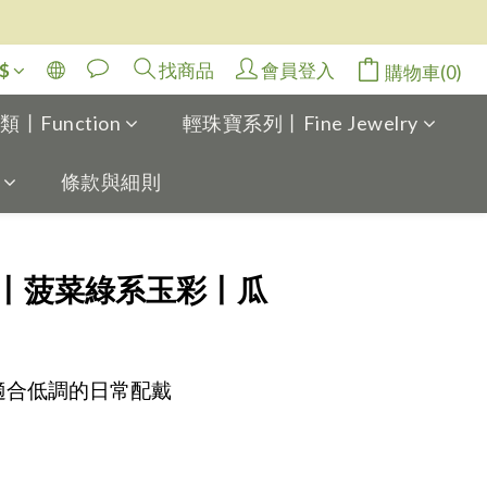
$
找商品
會員登入
購物車(0)
Function
輕珠寶系列丨Fine Jewelry
條款與細則
立即購買
丨菠菜綠系玉彩丨瓜
適合低調的日常配戴