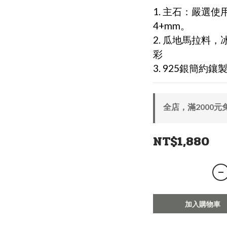
1. 主石：嚴選
4+mm。
2. 瓜地馬拉料
彩
3. 925銀簡約
全店，滿2000元
NT$1,880
加入購物車