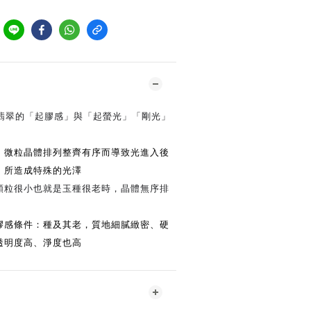
到
翡翠的「起膠感」與「起螢光」「剛光」
：微粒晶體排列整齊有序而導致光進入後
，所造成特殊的光澤
顆粒很小也就是玉種很老時，晶體無序排
膠感條件：種及其老，質地細膩緻密、硬
透明度高、淨度也高