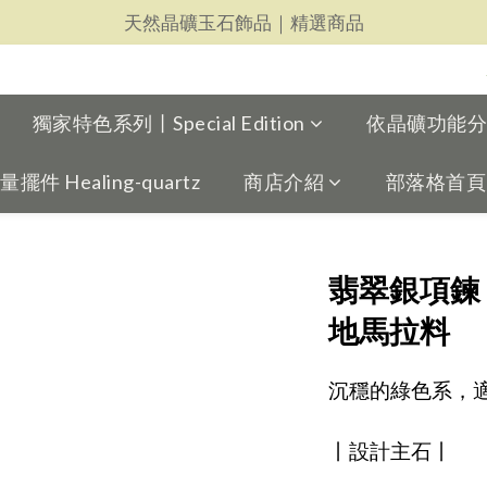
天然晶礦玉石飾品｜精選商品
天然晶礦玉石飾品｜精選商品
每一件都用心｜新品上架
天然晶礦玉石飾品｜精選商品
獨家特色系列丨Special Edition
依晶礦功能分類丨
 Healing-quartz
商店介紹
部落格首頁
翡翠銀項鍊
地馬拉料
沉穩的綠色系，
丨設計主石丨