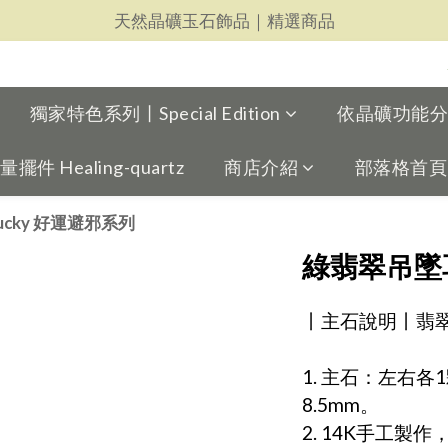
天然晶礦玉石飾品｜精選商品
天然晶礦玉石飾品｜精選商品
每一件都用心｜新品上架
天然晶礦玉石飾品｜精選商品
獨家特色系列丨Special Edition
依晶礦功能分類丨
 Healing-quartz
商店介紹
部落格首頁
& Lucky 好運避邪系列
綠翡翠吊墜
丨主石說明丨翡
1. 主石：左右
8.5mm。
2. 14K手工製