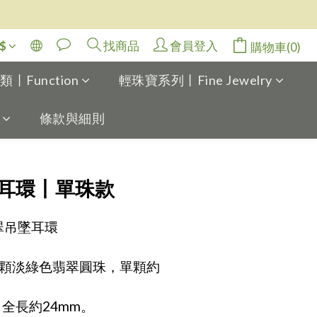
$
找商品
會員登入
購物車(0)
Function
輕珠寶系列丨Fine Jewelry
條款與細則
立即購買
耳環丨單珠款
翠吊墜耳環
各1顆淡綠色翡翠圓珠，單顆約
作，全長約24mm。