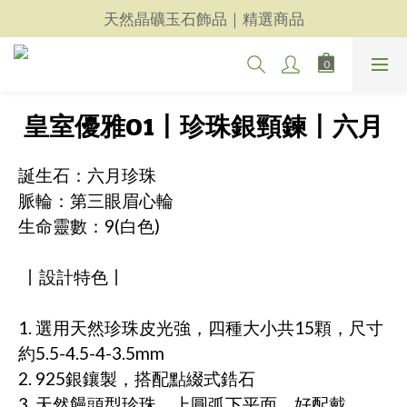
天然晶礦玉石飾品｜精選商品
天然晶礦玉石飾品｜精選商品
每一件都用心｜新品上架
天然晶礦玉石飾品｜精選商品
皇室優雅01丨珍珠銀頸鍊丨六月
誕生石：六月珍珠
脈輪：第三眼眉心輪
生命靈數：9(白色)
 丨設計特色丨
1. 選用天然珍珠皮光強，四種大小共15顆，尺寸
約5.5-4.5-4-3.5mm
2. 925銀鑲製，搭配點綴式鋯石
3. 天然饅頭型珍珠，上圓弧下平面，好配戴