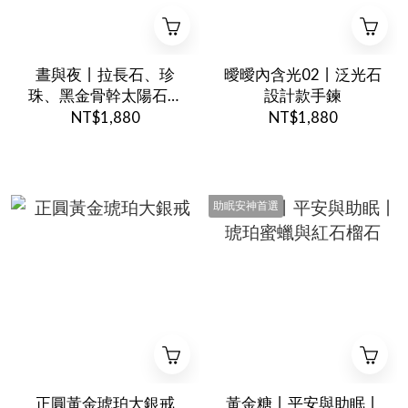
晝與夜丨拉長石、珍
曖曖內含光02丨泛光石
珠、黑金骨幹太陽石丨
設計款手鍊
六月誕生石
NT$1,880
NT$1,880
助眠安神首選
正圓黃金琥珀大銀戒
黃金糖丨平安與助眠丨