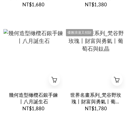
綠髮晶
NT$1,680
NT$1,380
優雅浪漫又招財
幾何造型橄欖石銀手鍊
世界名畫系列_梵谷野玫
丨八月誕生石
瑰丨財富與勇氣丨葡萄
石與鈦晶
NT$1,880
NT$1,780