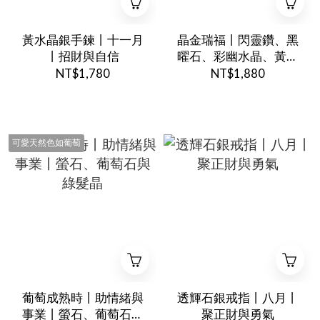
黃水晶銀手鍊丨十一月
晶金瑞福丨閃靈鑽、黑
丨招財與自信
曜石、彩幽水晶、黃水
晶與黃鐵礦｜十一月
NT$1,780
NT$1,880
可愛天然色如葡萄
葡萄成熟時丨助情緒與
透輝石銀戒指丨八月丨
事業丨螢石、葡萄石與
聚正財與勇氣