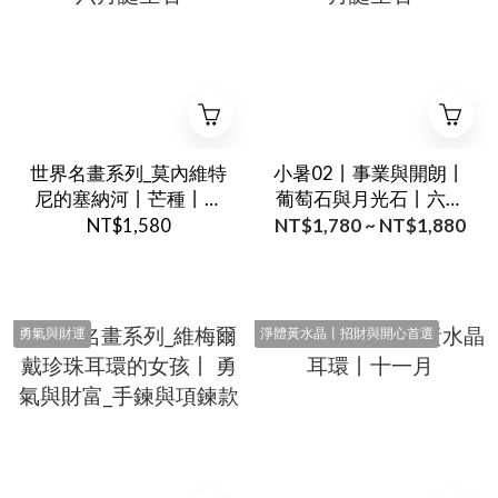
世界名畫系列_莫內維特
小暑02丨事業與開朗丨
尼的塞納河丨芒種丨六
葡萄石與月光石丨六月
月誕生石
誕生石
NT$1,580
NT$1,780 ~ NT$1,880
勇氣與財運
淨體黃水晶丨招財與開心首選