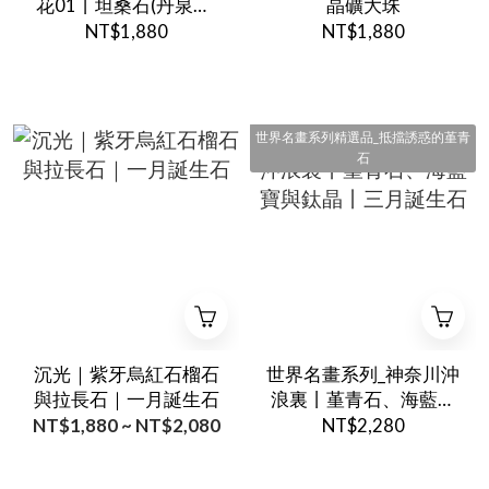
花01丨坦桑石(丹泉石)
晶礦大珠
與紫鋰輝
NT$1,880
NT$1,880
世界名畫系列精選品_抵擋誘惑的堇青
石
沉光｜紫牙烏紅石榴石
世界名畫系列_神奈川沖
與拉長石｜一月誕生石
浪裏丨堇青石、海藍寶
與鈦晶丨三月誕生石
NT$1,880 ~ NT$2,080
NT$2,280