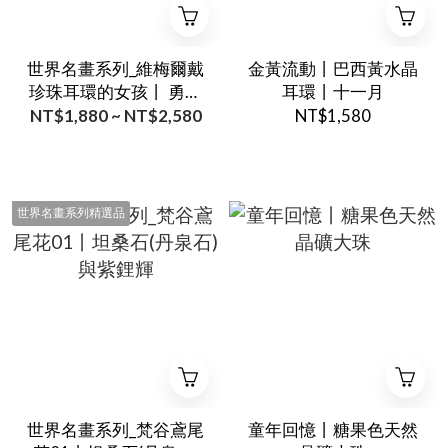
世界名畫系列_維梅爾戴
金黃流動丨巴西黃水晶
珍珠耳環的女孩丨 勇氣
耳環丨十一月
與財富_手鍊與項鍊款
NT$1,880 ~ NT$2,580
NT$1,580
世界名畫系列精選品
世界名畫系列_梵谷鳶尾
童年回憶丨糖果色天然