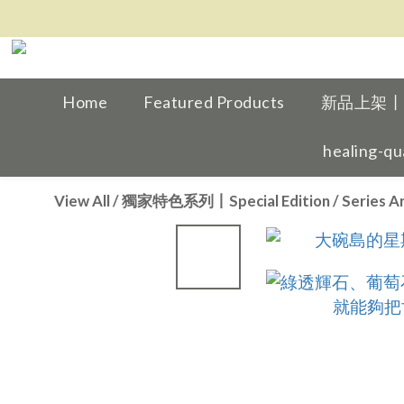
Home
Featured Products
新品上架丨Ne
healing-qu
View All
/
獨家特色系列丨Special Edition
/
Series A