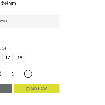
約4mm
order
）
: 14
17
18
T
BUY NOW