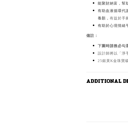
能聚財納富，幫
有助血液循環代
養顏，
有益於手
有助於心境情緒
備註：
下圍時請務必勾
設計師將以「淨手
25銀黃K金珠寶
ADDITIONAL D