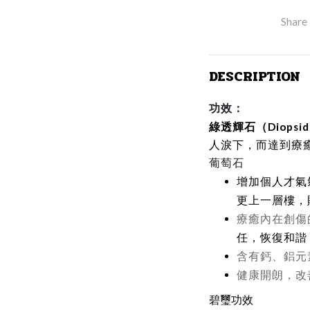
Share
DESCRIPTION
功效：
綠透輝石（Diopsi
人淚下，而達到療
葡萄石
增加個人才氣
更上一層樓，
療癒內在創傷
任，恢復和諧
含有鈣、鋁元
健康開朗，改
碧璽功效