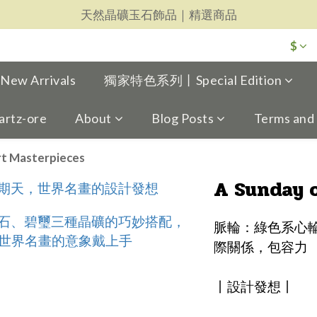
天然晶礦玉石飾品｜精選商品
天然晶礦玉石飾品｜精選商品
每一件都用心｜新品上架
$
天然晶礦玉石飾品｜精選商品
w Arrivals
獨家特色系列丨Special Edition
artz-ore
About
Blog Posts
Terms and
rt Masterpieces
A Sunday o
脈輪：綠色系心
際關係，包容力
丨設計發想丨