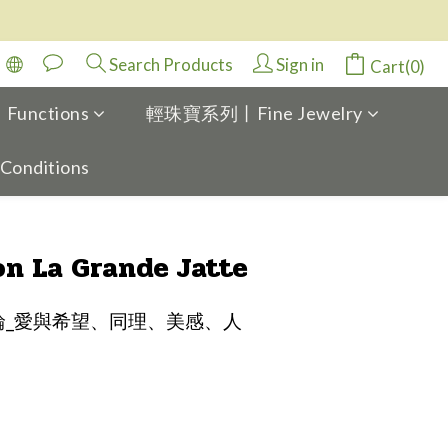
Search Products
Sign in
Cart(0)
Functions
輕珠寶系列丨Fine Jewelry
 Conditions
BUY NOW
n La Grande Jatte
輪_愛與希望、同理、美感、人