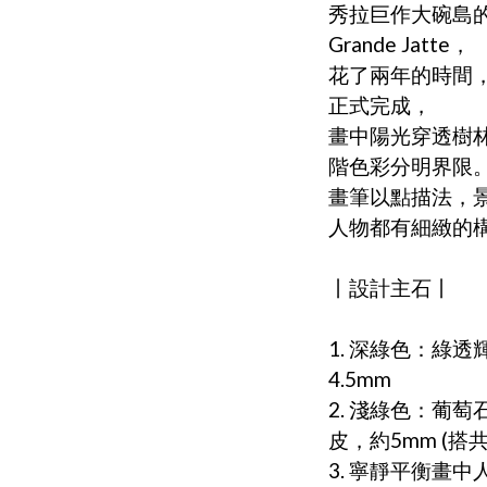
秀拉巨作大碗島的星期天
Grande Jatte，
花了兩年的時間，
正式完成，
畫中陽光穿透樹
階色彩分明界限
畫筆以點描法，
人物都有細緻的
丨設計主石丨
1. 深綠色：綠
4.5mm
2. 淺綠色：葡
皮，約5mm (搭
3. 寧靜平衡畫