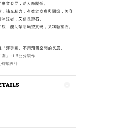
助事業發展，助人際關係。
謝，補充精力，有益於皮膚與關節，美容
腳冰涼者，
又稱長壽石。
平緩，能助幫助願望實現，又稱願望石。
選「淨手圍」不用預留空間的長度。
圍」+1.5公分製作
級勾扣設計
ETAILS