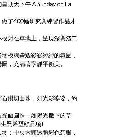
下午 A Sunday on La 
做了400幅研究與練習作品才
林投射在草地上，呈現深與淺二
。
景物模糊營造影影綽綽的氛圍，
構圖，充滿著寧靜平衡美。
透輝石鑽切面珠，如光影婆娑，約
萄石光面圓珠，如陽光撒下的草
共生黑碧璽絲品項)
中人物：中央六顆透體彩色碧璽，