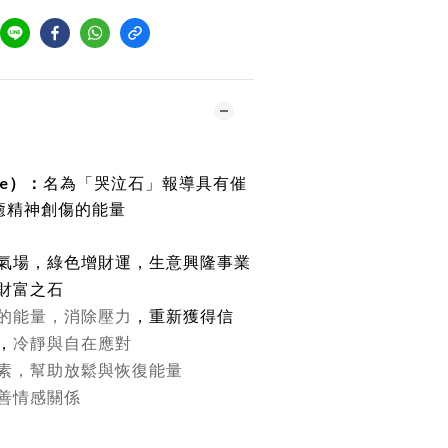
de）：
名為「哭泣石」報導具有催
癒精神創傷的能量
氣場，綠色增財運，生意興隆事業
財富之石
的能量，消除壓力
，重新獲得信
，
冷靜與自在應對
素，幫助放鬆與恢復能量
善情感關係