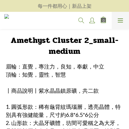
天然晶礦玉石飾品｜精選商品
每一件都用心｜新品上架
天然晶礦玉石飾品｜精選商品
Amethyst Cluster 2_small-
medium
眉輪：直覺，專注力，良知，奉獻，中立
頂輪：知覺，靈性，智慧
丨商品說明丨紫水晶晶鎮原礦，共二款
1. 圓弧形款：稀有龜背紋瑪瑙層，透亮晶體，特
別具有強健能量，尺寸約6.8*6.5*6公分
2. 山形款：大晶牙礦體，坊間可愛稱之為大牙，