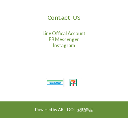
Contact US
Line Offical Account
FB Messenger
Instagram
Powered by ART DOT 愛戴飾品
BUY NOW