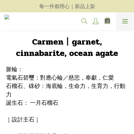
天然晶礦玉石飾品｜精選商品
每一件都用心｜新品上架
天然晶礦玉石飾品｜精選商品
Carmen丨garnet,
cinnabarite, ocean agate
脈輪：
電氣石碧璽：對應心輪／慈悲，奉獻，仁愛
石榴石、硃砂：海底輪，生命力，生育力，行動
力
誕生石： 一月石榴石 
｜設計主石｜