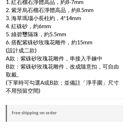
1. 紅石榴石淨體高品，約8-7mm
2. 紫牙烏石榴石淨體高品，約8.5mm
3. 海草瑪瑙小長柱約，4*14mm
4. 紅硃砂，約6mm
5. 綠碧璽隔珠，約5.5mm
6. 搭配紫硃砂玫瑰花雕件，約15mm
(設計成二款)
A款：紫硃砂玫瑰花雕件，串接入手鍊中
B款：紫硃砂玫瑰花雕件，改成隨意扣，可自由
取戴。
(下單時可勾選A或B款；並備註「淨手圍」尺寸
不用預留空間)
free shipping on order