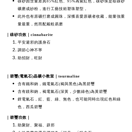
硃砂因含量差異85%紅色、95%為紫紅色，硃砂珠是取硃砂
礦磨成紗粉，進行工藝技術塑珠塑型，
此外也有原礦打磨成圓珠，深獲喜愛原礦者收藏，能量強重
量最重，然而配戴較易磨
｜硃砂功效｜cinnabarite
平安避邪的護身石
調節心神不寧
助招財，旺財
｜碧璽(電氣石)晶礦小教室｜tourmaline
含有鐵和鈉，鐵電氣石(褐與黑色)為黑碧璽
含有鎂和鈉，褐電氣石(深黃，少數綠色)為黃碧璽
鋰電氣石，紅、藍、綠、無色，也可能同時出現紅色和綠
色，西瓜碧璽
｜碧璽功效｜
助聚財、聚福、辟邪