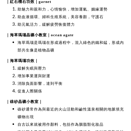
｜紅石榴石功效｜garnet
助魅力和親和力，心情愉快，增加運氣、姻緣運勢
助血液循環、婦科生殖系統，美容養顏，守護石
助元氣活力，緩解疲勞恢復體力
｜海草瑪瑙晶礦小教室｜ocean agate
海草瑪瑙是瑪瑙在形成過程中，混入綠色的鐵和錳，形成內
部共生像是植物晶礦
｜海草瑪瑙功效｜
緩解失眠與壓力
增加事業運與財運
消除負面影響，達到平衡
促進人際關係
｜硃砂晶礦小教室｜
硃砂通常作為與最近的火山活動和鹼性溫泉相關的地脈填充
礦物出現
自古以來就被用作顏料，包括作為胭脂類化妝品