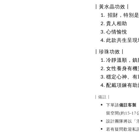
丨黃水晶
功效
丨
招財，特別是
貴人相助
心情愉悅
此款共生呈現
丨珍珠
功效
丨
冷靜溫順，鎮
女性養身有機
穩定心神、有
配戴項鍊有助
丨
備註
丨
下單請
備註客製
留空間(約15-17
設計團隊將以「淨
若有疑問歡迎私