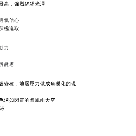
強烈絲絹光澤
最高，
勇氣信心
積極進取
動力
解憂慮
級變種，地層壓力做成角礫化的現
色澤如閃電的暴風雨天空
泌