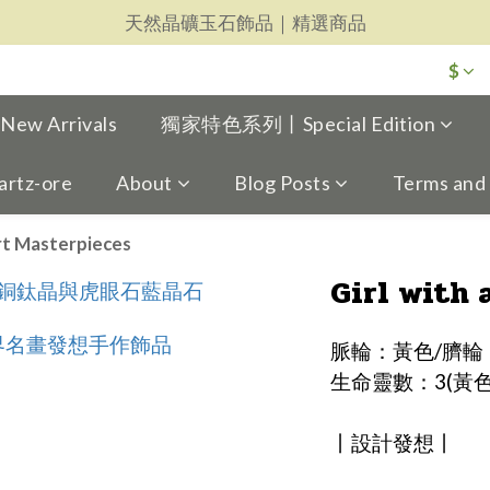
天然晶礦玉石飾品｜精選商品
天然晶礦玉石飾品｜精選商品
每一件都用心｜新品上架
$
天然晶礦玉石飾品｜精選商品
w Arrivals
獨家特色系列丨Special Edition
artz-ore
About
Blog Posts
Terms and
rt Masterpieces
Girl with 
脈輪：黃色/臍輪
生命靈數：3(黃色
丨設計發想丨