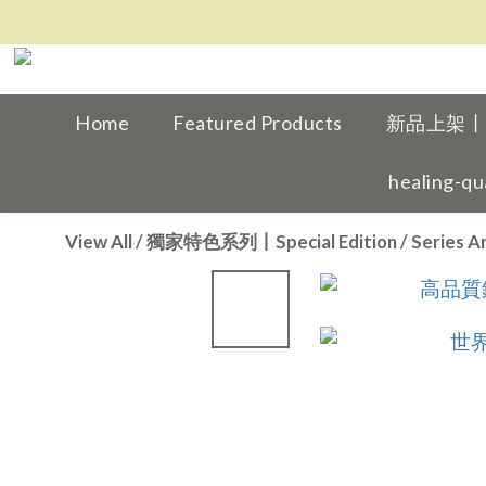
Home
Featured Products
新品上架丨Ne
healing-qu
View All
/
獨家特色系列丨Special Edition
/
Series A