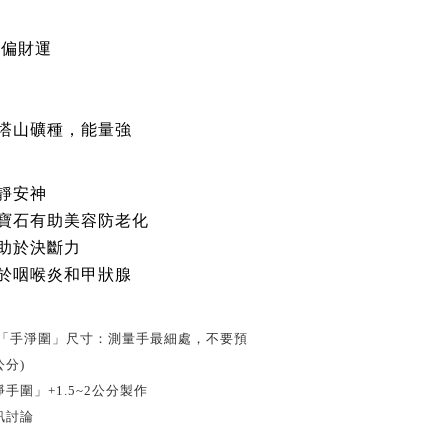
偏財運
塔山礦種，能量強
靜安神
寶石有助美容防老化
助於決斷力
於咽喉炎和甲狀腺
「手淨圍」
尺寸
：測量手最細處，不要預
公分)
手圍」+1.5~2公分製作
訊討論