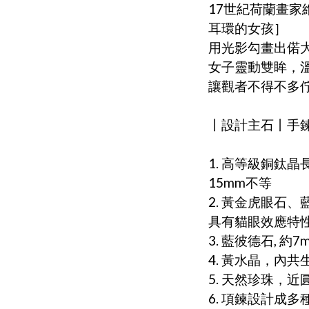
17世紀荷蘭畫家維
耳環的女孩］
用光影勾畫出偌
女子靈動雙眸，
讓觀者不得不多
丨設計主石丨手
1. 高等級銅鈦晶
15mm不等
2. 黃金虎眼石、
具有貓眼效應特
3. 藍彼德石, 
4. 黃水晶，內共
5. 天然珍珠，近
6. 項鍊設計成