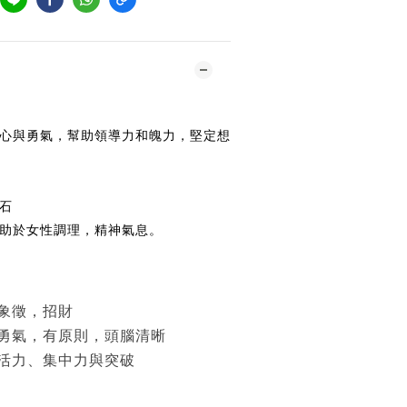
心與勇氣，幫助領導力和魄力，堅定想
石
助於女性調理，精神氣息。
丨
象徵，招財
勇氣，有原則，頭腦清晰
活力、集中力與突破