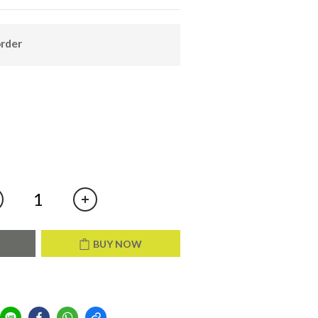
order
T
BUY NOW