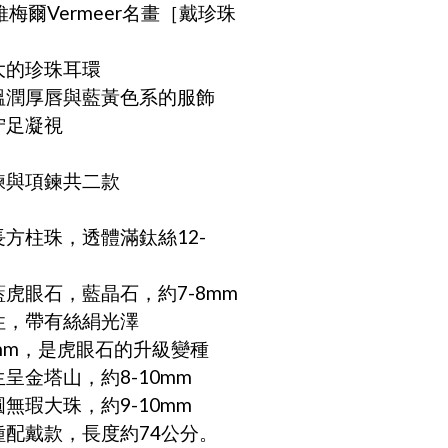
梅爾Vermeer名畫［戴珍珠
大的珍珠耳環
溫潤厚唇與藍黃色系的服飾
佇足凝視
鍊與項鍊共二款
長方柱珠，透體滿鈦絲12-
藍虎眼石，藍晶石，約7-8mm
性，帶有絲絹光澤
約7mm，是虎眼石的升級變種
生呈金塔山，約8-10mm
圓無瑕大珠，約9-10mm
多種配戴款，長度約74公分。