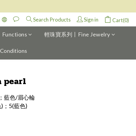
Search Products
Sign in
Cart(0)
Functions
輕珠寶系列丨Fine Jewelry
 Conditions
BUY NOW
a pearl
；藍色/眉心輪
)；5(藍色)