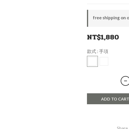
free shipping on 
NT$1,880
款式
: 手項
ADD TO CAR
Share