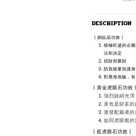
DESCRIPTION
丨銅鈦晶功效丨
積極旺盛的企圖
法和決定
招財與聚財
防負能量與護身
對應海底輪，有
丨
黃金虎眼石
功效
強烈絲絹光澤
黃色是財富的
激發配戴者的
如同虎眼般的
丨
藍虎眼石
功效
丨