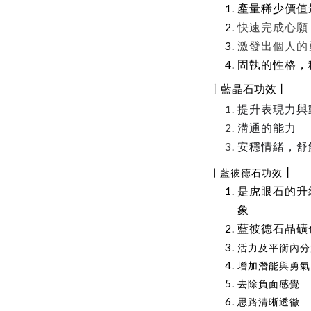
產量稀少價值
快速完成心願
激發出個人的
固執的性格，
丨藍晶石功效丨
提升表現力與
溝通的能力
安穩情緒，舒
丨
丨藍彼德石功效
是虎眼石的升
象
藍彼德石晶礦
活力及平衡內分
增加潛能與勇氣
去除負面感覺
思路清晰透徹