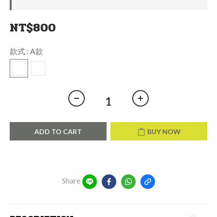
NT$800
款式
: A款
ADD TO CART
BUY NOW
Share