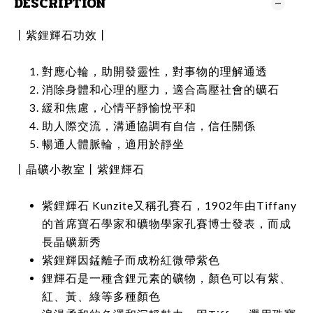
DESCRIPTION
丨紫鋰輝石功效丨
對應心輪，助開發靈性，對事物的理解通透
消除身體和心理的壓力，適合高壓社會的礦石
緩和焦慮，心情平靜愉悅平和
助人際交流，溝通協調有自信，信任關係
暢通人體脈輪，適用於靜坐
丨晶礦小教室丨紫鋰輝石
紫鋰輝石 Kunzite又稱孔賽石，1902年由Tiffany
的首席寶石學家和礦物學家孔賽博士發表，而成
長晶礦新秀
紫鋰輝因錳離子而成粉紅微帶紫色
鋰輝石是一種含鋰元素的礦物，顏色可以有紫、
紅、黃、綠等多種顏色