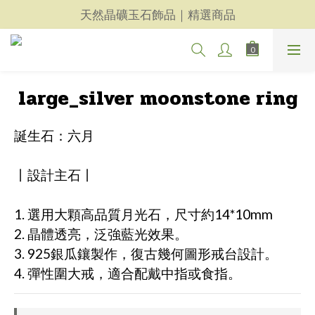
天然晶礦玉石飾品｜精選商品
天然晶礦玉石飾品｜精選商品
每一件都用心｜新品上架
天然晶礦玉石飾品｜精選商品
large_silver moonstone ring
誕生石：六月
丨設計主石丨
1. 選用大顆高品質月光石，尺寸約14*10mm
2. 晶體透亮，泛強藍光效果。
3. 925銀瓜鑲製作，復古幾何圖形戒台設計。
4. 彈性圍大戒，適合配戴中指或食指。