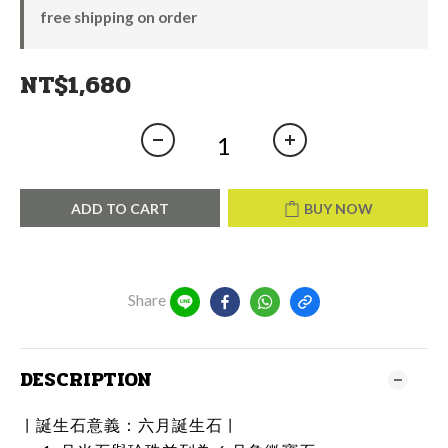
free shipping on order
NT$1,680
ADD TO CART
BUY NOW
Share
DESCRIPTION
誕生石意義：
六月誕生石
丨
丨