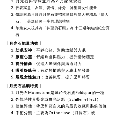
月光石與珍珠並列為 6 月象徵寶石
代表寓意
：友誼、愛情、緣分、神聖與女性能量
傳說來源
月圓時月光石能招來良緣與戀人被稱為「
情人
石
」，是送給另一半的理想禮物
印第安人視其為「
神聖的石頭
」為
十三週年結婚紀念寶
石
丨
月光石能量功效
丨
助眠安神
：平靜心緒、幫助放鬆與入眠
療癒心靈
：舒緩焦慮與壓力，提升情緒穩定
提升情商
：促進人際關係與溝通能力
吸引好緣份
：有助於情感與人緣上的發展
展現女性魅力
：改善氣質、提升柔和特質
丨
月光石晶礦特質
丨
Moonstone
Feldspar
月光石
是屬於長石族
的一種
Schiller effect
外觀特性具藍光或白光泛彩（
）
價值評估：帶柔和藍白光的為最具收藏與裝飾價值
Orthoclase
學術分類：主要為
（月長石）或