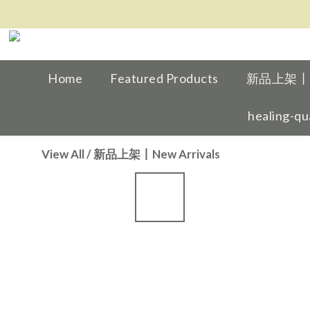
Home
Featured Products
新品上架丨Ne
healing-qu
View All
/
新品上架丨New Arrivals