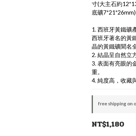
寸(大主石約12*1
底礦7*21*26mm)
1. 西班牙黃鐵礦
西班牙著名的黃
晶的黃鐵礦聞名
2. 結晶呈自然
3. 表面有亮眼
重。
4. 純度高，收
free shipping on 
NT$1,180