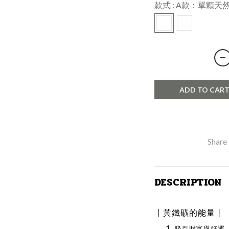
款式
: A款：單顆天
ADD TO CAR
Share
DESCRIPTION
丨
黃鐵礦的能量
丨
吸引財富與好運