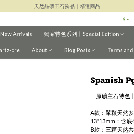
天然晶礦玉石飾品｜精選商品
天然晶礦玉石飾品｜精選商品
每一件都用心｜新品上架
$
天然晶礦玉石飾品｜精選商品
w Arrivals
獨家特色系列丨Special Edition
artz-ore
About
Blog Posts
Terms and
Spanish Py
丨原礦主石特色
A款：單顆天然多
13*13mm；含底礦
B款：三顆天然共