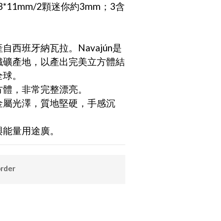
3*11mm/2顆迷你約3mm；3含
產自西班牙納瓦拉。Navajún是
鐵礦產地，以產出完美立方體結
全球。
立方體，非常完整漂亮。
的金屬光澤，質地堅硬，手感沉
藏與能量用途廣。
order