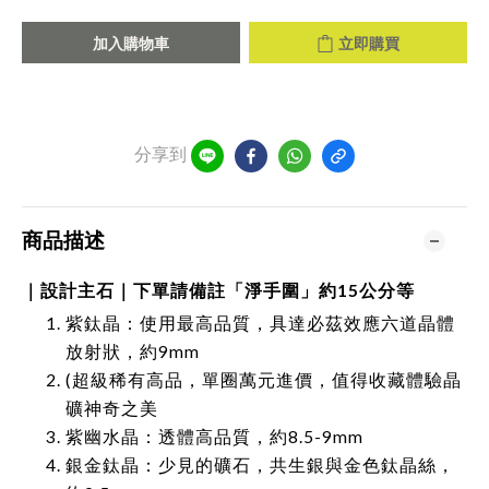
加入購物車
立即購買
分享到
商品描述
｜設計主石｜下單請備註「淨手圍」約15公分等
紫鈦晶：使用最高品質，具達必茲效應六道晶體
放射狀，約9mm
(超級稀有高品，單圈萬元進價，值得收藏體驗晶
礦神奇之美
紫幽水晶：透體高品質，約8.5-9mm
銀金鈦晶：少見的礦石，共生銀與金色鈦晶絲，