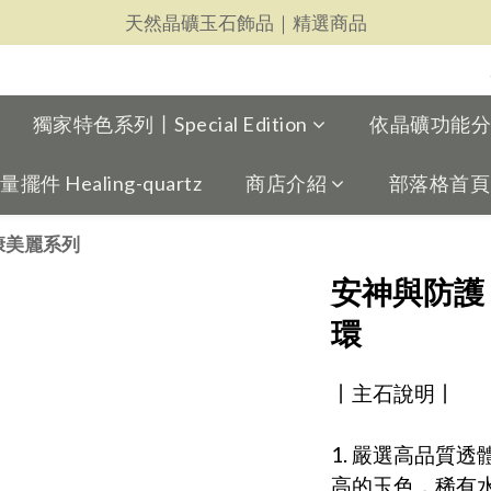
天然晶礦玉石飾品｜精選商品
天然晶礦玉石飾品｜精選商品
每一件都用心｜新品上架
天然晶礦玉石飾品｜精選商品
獨家特色系列丨Special Edition
依晶礦功能分類丨
 Healing-quartz
商店介紹
部落格首頁
 健康美麗系列
安神與防護
環
丨主石說明丨
1. 嚴選高品質
高的玉色，稀有