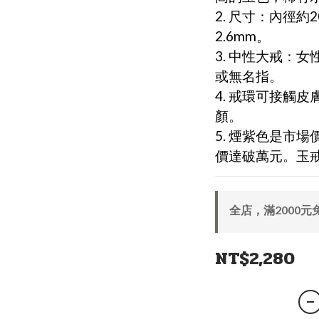
2. 尺寸：內徑約2
2.6mm。
3. 中性大戒：
或無名指。
4. 戒環可接觸
顏。
5. 煙紫色是市
價達破萬元。玉戒
全店，滿2000元
NT$2,280